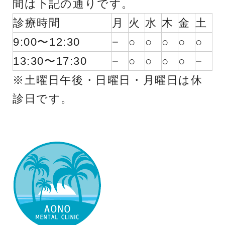
間は下記の通りです。
診療時間
月
火
水
木
金
土
9:00〜12:30
−
○
○
○
○
○
13:30〜17:30
−
○
○
○
○
−
※土曜日午後・日曜日・月曜日は休
診日です。